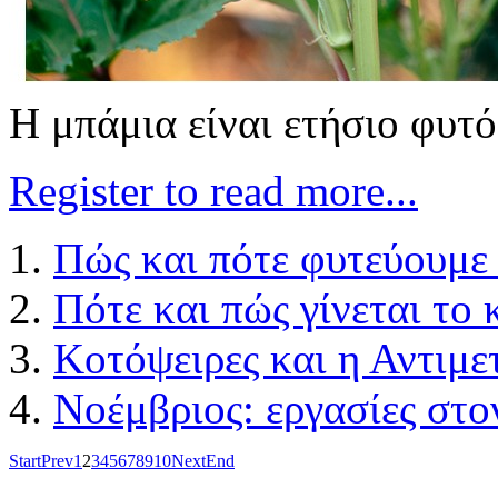
Η μπάμια είναι ετήσιο φυτ
Register to read more...
Πώς και πότε φυτεύουμε
Πότε και πώς γίνεται το 
Κοτόψειρες και η Αντιμε
Νοέμβριος: εργασίες στο
Start
Prev
1
2
3
4
5
6
7
8
9
10
Next
End